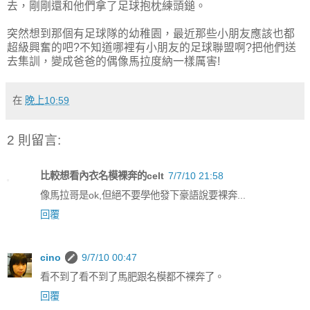
去，剛剛還和他們拿了足球抱枕練頭鎚。
突然想到那個有足球隊的幼稚園，最近那些小朋友應該也都
超級興奮的吧?不知道哪裡有小朋友的足球聯盟啊?把他們送
去集訓，變成爸爸的偶像馬拉度納一樣厲害!
在
晚上10:59
2 則留言:
比較想看內衣名模裸奔的celt
7/7/10 21:58
像馬拉哥是ok,但絕不要學他發下豪語說要裸奔...
回覆
cino
9/7/10 00:47
看不到了看不到了馬肥跟名模都不裸奔了。
回覆