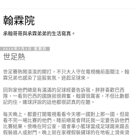
翰霖院
承翰哥哥與承霖弟弟的生活寫真。
2010年7月1日 星期四
世足熱
世足賽熱鬧滾滾的開打，不只大人守在電視機前面關注，翰
霖兄弟也感染了這股氣氛，迷起足球來。
回到家他們總是有滿滿的足球經要告訴我，胖胖喜歡巴西
隊，一看到巴西的國旗就很興奮，翰寶很厲害，不但比數都
記的住，連球評說的話他都很認真的在聽。
每天晚上，都要打開電視看看今天哪一國對上那一國，但是
看不完一場比賽的他們，睡前總是會拜託我一定要告訴他們
比賽結果。傍晚在阿公家，還會拿小籃球當成足球踢來踢去
假裝過人或射門。晚上就在家裡假裝鏟球的在地板上滑來滑