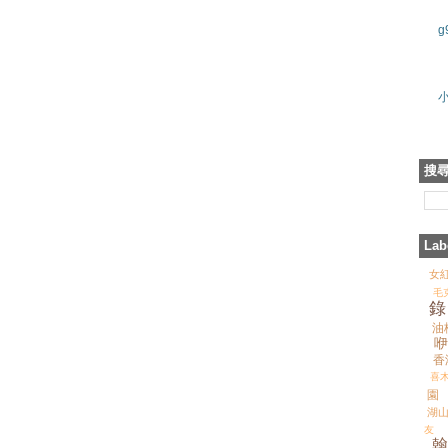
g
搜
Lab
女
毛
錄
油
咿
香
喜木
園
湖
友
翰