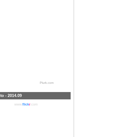
Plurk.com
to - 2014.09
www.
flick
r
.com