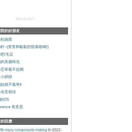
What is this?
霖院的好朋友
越杜鵑窩
軒--(萱萱和叡叡的部落格呦!)
吧!毛豆
昀的美麗時光
小芯草莓不拉閣
是小靜靜
開始就不孤單Ⅱ
心全意相信
的OS
ference 有意思
新的回應
ith many components making th
-2022-