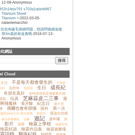
12-09-Anonymous
952h1ikrjv791
v703q1qlanb867
Titanium Sheet
Titanium <
-2022-03-05-
nalaniemacchio
小兒也有睫毛倒插問題，想請問後續追蹤
用3m真的有改善嗎
-2016-07-13-
Anonymous
尋此網誌
el Cloud
不是每天都會發生的
紅生活
中秋節
成長紀
生日
去跨年
克利
母親節
有朋友真好
有時候我也是個家庭主婦
芝麻蒜皮二三事
玩具
屋
桐花
啊飛魔林
紀念日
看牙醫
迪士尼
偶爾也會有煩惱
第一次
眼科
港
愛迪生幼稚
咖啡&#65292;善水草塘
想當年
遊記
過年囉
劍
裡冷探索園區
話劇
影片
翰霖上學校
山
賞櫻
翰霖好朋
翰霖好讀
翰霖作品集
翰霖遊樂場
霖語錄
醫病紀錄
騎鐵馬
藝林美