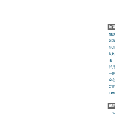
翰
飛
聽禹
翻滾
昀
張
我
一
全
O寶
Dif
最
W