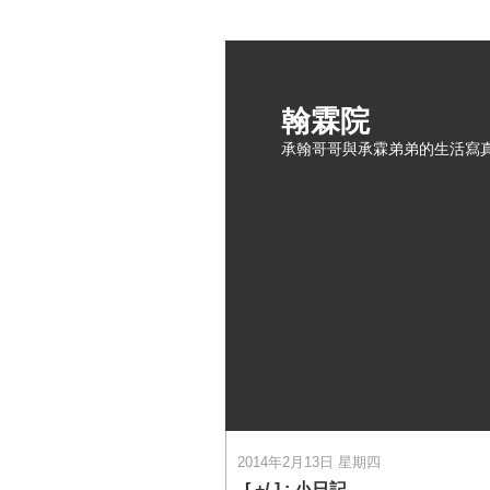
翰霖院
承翰哥哥與承霖弟弟的生活寫
2014年2月13日 星期四
[
+/-
] :
小日記