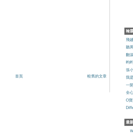
翰
飛
聽禹
翻滾
昀
張
首頁
較舊的文章
我
一
全
O寶
Dif
最
W