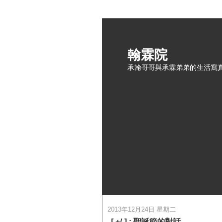
翰霖院
承翰哥哥與承霖弟弟的生活寫
2013年12月24日 星期二
[
+/-
] :
聖誕節的對話