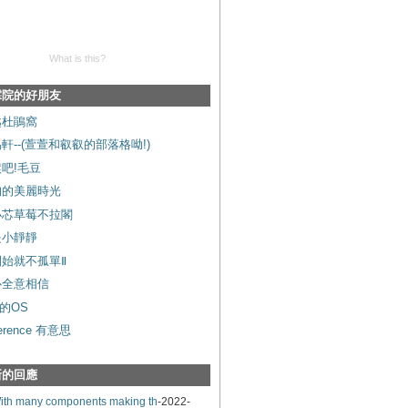
What is this?
霖院的好朋友
越杜鵑窩
軒--(萱萱和叡叡的部落格呦!)
吧!毛豆
昀的美麗時光
小芯草莓不拉閣
是小靜靜
開始就不孤單Ⅱ
心全意相信
的OS
ference 有意思
新的回應
ith many components making th
-2022-