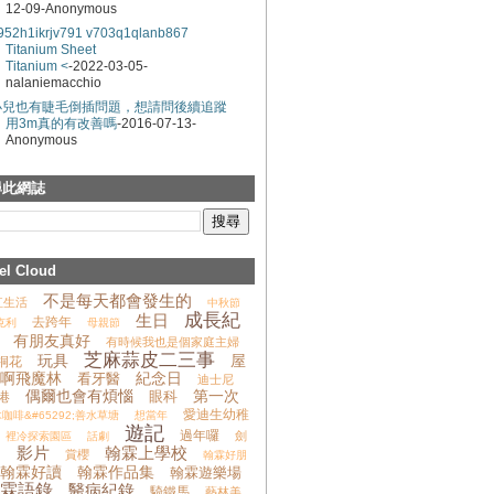
12-09-Anonymous
952h1ikrjv791
v703q1qlanb867
Titanium Sheet
Titanium <
-2022-03-05-
nalaniemacchio
小兒也有睫毛倒插問題，想請問後續追蹤
用3m真的有改善嗎
-2016-07-13-
Anonymous
尋此網誌
el Cloud
不是每天都會發生的
紅生活
中秋節
成長紀
生日
去跨年
克利
母親節
有朋友真好
有時候我也是個家庭主婦
芝麻蒜皮二三事
玩具
屋
桐花
啊飛魔林
紀念日
看牙醫
迪士尼
偶爾也會有煩惱
第一次
眼科
港
愛迪生幼稚
咖啡&#65292;善水草塘
想當年
遊記
過年囉
劍
裡冷探索園區
話劇
影片
翰霖上學校
山
賞櫻
翰霖好朋
翰霖好讀
翰霖作品集
翰霖遊樂場
霖語錄
醫病紀錄
騎鐵馬
藝林美