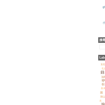
g
搜
Lab
女
毛
錄
油
咿
香
喜木
園
湖
友
翰