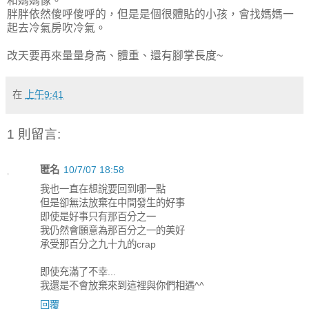
和媽媽像。
胖胖依然傻呼傻呼的，但是是個很體貼的小孩，會找媽媽一
起去冷氣房吹冷氣。
改天要再來量量身高、體重、還有腳掌長度~
在
上午9:41
1 則留言:
匿名
10/7/07 18:58
我也一直在想說要回到哪一點
但是卻無法放棄在中間發生的好事
即使是好事只有那百分之一
我仍然會願意為那百分之一的美好
承受那百分之九十九的crap
即使充滿了不幸...
我還是不會放棄來到這裡與你們相遇^^
回覆