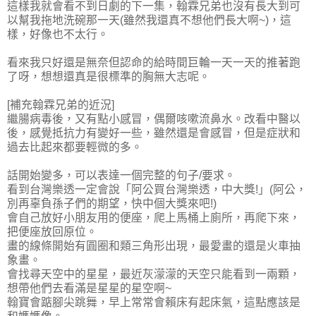
這樣我就會看不到日劇的下一集，翰霖兄弟也沒有長大到可
以幫我拖地洗碗那一天(雖然我還真不想他們長大啊~)，這
樣，好像也不太行。
看來我只好還是無奈但認命的給時間巨輪一天一天的推著跑
了呀，想想還真是很標準的胸無大志呢。
[補充翰霖兄弟的近況]
繼腸病毒後，又有點小感冒，偶爾咳嗽流鼻水。改看中醫以
後，感覺抵抗力有變好一些，雖然還是會感冒，但是症狀和
過去比起來都要輕微的多。
話開始變多，可以表達一個完整的句子/要求。
看到台灣樂透一定會說「阿公買台灣樂透，中大獎!」(阿公，
別再辜負孫子們的期望，快中個大獎來吧!)
會自己放好小朋友用的便座，爬上馬桶上廁所，再爬下來，
把便座放回原位。
畫的線條開始有圓圈和類三角形出現，最愛畫的還是火車抽
象畫。
會找尋天空中的星星，最近灰濛濛的天空只能看到一兩顆，
想帶他們去看滿是星星的星空啊~
翰寶會踮腳尖跳舞，早上常常會賴床有起床氣，這點應該是