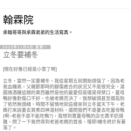
翰霖院
承翰哥哥與承霖弟弟的生活寫真。
2010年11月8日 星期一
立冬要補冬
[現在好像已經是小雪了啊]
立冬，當然一定要補冬，我從星期五就開始煩惱了，因為老
爸血糖高，父親節那時的腳傷癒合的狀況又不是很完全，湯
圓燒酒雞這類的東西雖然是他的最愛但是還是得禁口，薑母
鴨好像對傷口不好，也被老媽否決了，我想破頭甚至還孤狗
了依然無頭緒，時間不留情地就這樣來到立冬當天下午，老
媽打來說要去買煮四神湯材料，還問我們不是要去吃薑母鴨
(啊~老爸不是不能吃鴨?)，我想到賣薑母鴨的店也賣羊奶頭
雞，問了一下竟然得到老爸老媽的首肯，哦耶!補冬終於有著
落了。