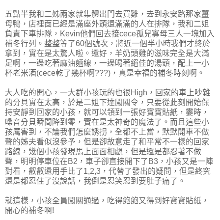
五點半我和二姊兩家就集體出門去買雞，去到永安路那家薑
母鴨，店裡面已經是滿座外頭還滿滿的人在排隊，我和二姐
負責下車排隊，Kevin他們回去接cece孤兒寡母三人一塊加入
補冬行列。整整等了60個號次，將近一個半小時我們才終於
拿到，實在是太驚人啦。還好，羊奶頭雞的滋味完全是大滿
足啊，一邊吃著麻油麵線，一邊喝著絕佳的湯頭，配上一小
杯老米酒(cece乾了幾杯啊???)，真是幸福的補冬時刻啊。
大人吃的開心，一大群小孩玩的也很High，回家的車上吵雜
的分貝實在太高，於是二姐下達闖關令，只要從此刻開始保
持安靜到回家的小孩，就可以領到一張好寶寶貼紙，霎時，
噪音分貝瞬間降到零，實在是太神奇的魔法了。而且這些小
孩厲害到，不論我們怎麼誘拐，全都不上當，默默開車不做
聲的姊夫看似沒參予，但是卻故意走了和平常不一樣的回家
路線，幾個小孩發現馬上面面相覷，但是還是都忍著不做
聲，明明停車位在B2，車子卻直接開下了B3，小孩又是一陣
對看，叡叡還用手比了1,2,3，代替了發出的疑問，但是終究
還是都忍住了沒說話，我倒是忍笑忍到要肚子痛了。
就這樣，小孩全員闖關通過，吃得飽飽又得到好寶寶貼紙，
開心的補冬啊!