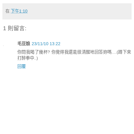
在
下午1:10
1 則留言:
毛豆娘
23/11/10 13:22
你問我喝了幾杯? 你覺得我還能很清醒地回答妳嗎....(蹲下來
打醉拳中..)
回覆