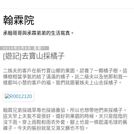
翰霖院
承翰哥哥與承霖弟弟的生活寫真。
2010年2月8日 星期一
[遊記]去寶山採橘子
二姊夫的客戶在新竹寶山鄉的果園，認養了一顆橘子樹，這
棵樹相當爭氣的結了滿滿的橘子，託二級夫以及他那和我一
樣都叫小慧的客戶的福，我們就跟著姊夫上山去採橘子。
翰霖兄弟採過草苺也採過番茄，所以也想帶他們來採橘子。
這天早上天氣不是很好，還好到果園的時候，天只是陰陰的
沒下雨。穿上雨鞋和雨衣外套，腳上也是一條起滿毛球的舊
褲子，今天的裝扮就是又濕又髒也不怕。