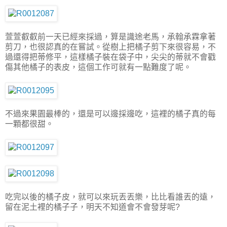
萱萱叡叡前一天已經來採過，算是識途老馬，承翰承霖拿著
剪刀，也很認真的在嘗試。從樹上把橘子剪下來很容易，不
過還得把蒂修平，這樣橘子裝在袋子中，尖尖的蒂就不會戳
傷其他橘子的表皮，這個工作可就有一點難度了呢。
不過來果園最棒的，還是可以邊採邊吃，這裡的橘子真的每
一顆都很甜。
吃完以後的橘子皮，就可以來玩丟丟樂，比比看誰丟的遠，
留在泥土裡的橘子子，明天不知道會不會發芽呢?