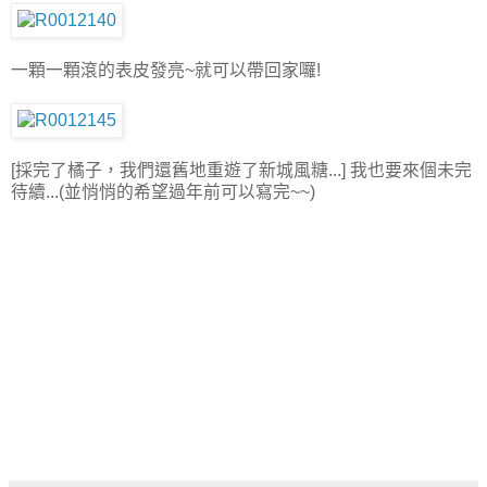
一顆一顆滾的表皮發亮~就可以帶回家囉!
[採完了橘子，我們還舊地重遊了新城風糖...] 我也要來個未完
待續...(並悄悄的希望過年前可以寫完~~)