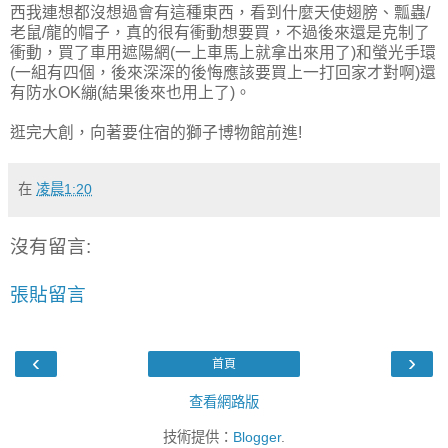
西我連想都沒想過會有這種東西，看到什麼天使翅膀、瓢蟲/
老鼠/龍的帽子，真的很有衝動想要買，不過後來還是克制了
衝動，買了車用遮陽網(一上車馬上就拿出來用了)和螢光手環
(一組有四個，後來深深的後悔應該要買上一打回家才對啊)還
有防水OK繃(結果後來也用上了)。
逛完大創，向著要住宿的獅子博物館前進!
在
凌晨1:20
沒有留言:
張貼留言
‹
›
首頁
查看網路版
技術提供：
Blogger
.