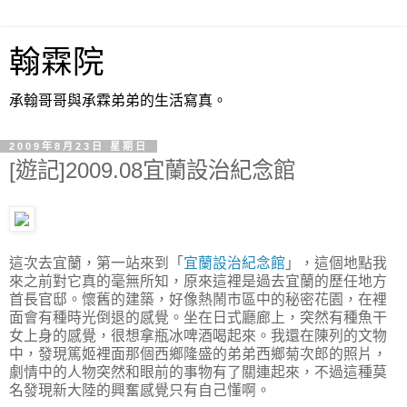
翰霖院
承翰哥哥與承霖弟弟的生活寫真。
2009年8月23日 星期日
[遊記]2009.08宜蘭設治紀念館
這次去宜蘭，第一站來到「
宜蘭設治紀念館
」，這個地點我
來之前對它真的毫無所知，原來這裡是過去宜蘭的歷任地方
首長官邸。懷舊的建築，好像熱鬧市區中的秘密花園，在裡
面會有種時光倒退的感覺。坐在日式廳廊上，突然有種魚干
女上身的感覺，很想拿瓶冰啤酒喝起來。我還在陳列的文物
中，發現篤姬裡面那個西鄉隆盛的弟弟西鄉菊次郎的照片，
劇情中的人物突然和眼前的事物有了關連起來，不過這種莫
名發現新大陸的興奮感覺只有自己懂啊。