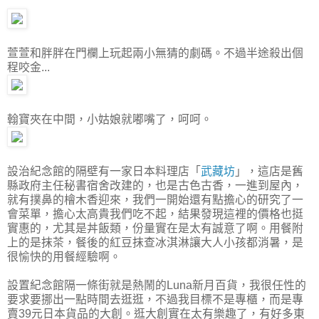
萱萱和胖胖在門欄上玩起兩小無猜的劇碼。不過半途殺出個
程咬金...
翰寶夾在中間，小姑娘就嘟嘴了，呵呵。
設治紀念館的隔壁有一家日本料理店「
武藏坊
」，這店是舊
縣政府主任秘書宿舍改建的，也是古色古香，一進到屋內，
就有撲鼻的檜木香迎來，我們一開始還有點擔心的研究了一
會菜單，擔心太高貴我們吃不起，結果發現這裡的價格也挺
實惠的，尤其是丼飯類，份量實在是太有誠意了啊。用餐附
上的是抹茶，餐後的紅豆抹查冰淇淋讓大人小孩都消暑，是
很愉快的用餐經驗啊。
設置紀念館隔一條街就是熱鬧的Luna新月百貨，我很任性的
要求要挪出一點時間去逛逛，不過我目標不是專櫃，而是專
賣39元日本貨品的大創。逛大創實在太有樂趣了，有好多東