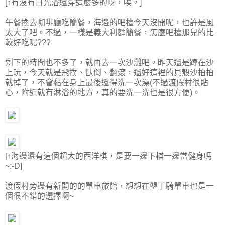
[↑有沒有日光浴還穿這麼多的呀，唉。]
午餐換去咖啡廳吃簡餐，海邊的吧檯今天沒開呢，也許是風
太大了吧。不過，一樣是義大利麵簡餐，怎麼吧檯那兒的比
較好吃呢???
剩下的時間也不多了，就再去一次沙灘吧。昨天還是蹲在沙
上玩，今天就是飛撲、臥倒、翻滾，還好這裡的貝殼沙拍拍
就掉了，不會黏在身上最後還得洗一次澡(不過渡假村很貼
心，附近就有淋浴的地方，真的要洗一洗也是很方便)。
[↑海邊還有這個超大的西洋棋，是要一邊下棋一邊當健身嗎
~;-D]
渡假村旁邊有新開的的單車旅館，想想在墾丁騎單車也是一
個很不錯的選擇啊~