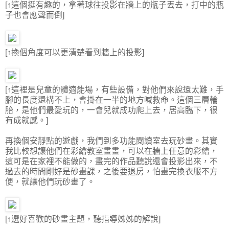
[↑這個挺有趣的，拿著球往投影在牆上的瓶子丟去，打中的瓶
子也會應聲而倒]
[↑換個角度可以更清楚看到牆上的投影]
[↑這裡是兒童的體適能場，有些設備，對他們來說還太難，手
腳的長度還構不上，會掛在一半的地方喊救命。這個三層輪
胎，是他們最愛玩的，一會兒就成功爬上去，居高臨下，很
有成就感。]
再換個安靜點的遊戲，我們到多功能閱讀室去玩砂畫。其實
我比較想讓他們在彩繪教室畫畫，可以在牆上任意的彩繪，
這可是在家裡不能做的，畫完的作品聽說還會投影出來，不
過去的時間剛好是砂畫課，之後要退房，怕畫完換衣服不方
便，就讓他們玩砂畫了。
[↑選好喜歡的砂畫主題，聽指導姊姊的解說]