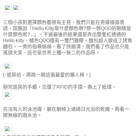
三個小孩對選擇顏色都很有主見，我們只能在旁邊循循善
誘，提醒說「Hello Kitty是什麼顏色啊?想一想QOO的眼睛是
什麼顏色呢?...」，不過最後的結果還是弄出整隻紅通通的
Hello kitty，橘色QOO還有一雙鬥雞眼，麵包超人變成了烤焦
麵包，一旁的指導姊姊，看了快崩潰，我們看了作品也只能
搖頭大笑，這也是世界上獨一無二的作品呀。
[↑退房前，再跳一跳這張最愛的懶人椅。]
辦完退房的手續，交還了RFID的手環，換上了紙環。
在沒有人的泳池邊，躺在躺椅上過過日光浴的乾癮，再看一
眼無緣的戲水池。