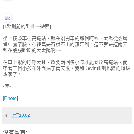
[↑臨別前的到此一遊照]
坐上接駁車往高鐵站，就在剛開車的那個時候，太陽從雲層
當中露了臉，心裡真是有說不出的無奈啊，這不就是這兩天
都在殷殷盼盼的大太陽啊~~
在車上累的呼呼大睡，還要兩個多小時才能到達高鐵站，而
帶著三個小孩在外面過了兩天後，我和Kevin此刻也變的超級
想家了。
-完-
[
Photo
]
在
上午10:02
沒有留言: