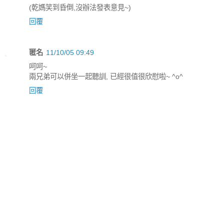
(乾媽笑到昏倒,沒辦法發表意見~)
回覆
匿名
11/10/05 09:49
呵呵~
兩兄弟可以併坐一起聽訓, 已經很值很欣慰啦~ ^o^
回覆