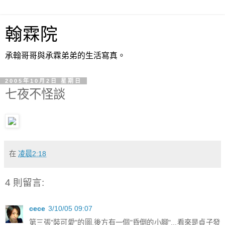
翰霖院
承翰哥哥與承霖弟弟的生活寫真。
2005年10月2日 星期日
七夜不怪談
在
凌晨2:18
4 則留言:
cece
3/10/05 09:07
第三張"裝可愛"的圖,後方有一個"昏倒的小腳"...看來是貞子發