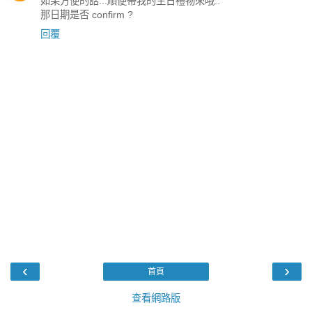
如果方便的話...順便帶我的生日禮物來哦..
那日期是否 confirm ?
回覆
‹
›
首頁
查看網路版