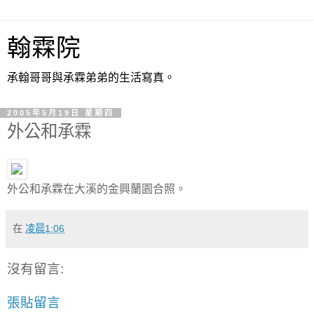
翰霖院
承翰哥哥與承霖弟弟的生活寫真。
2005年5月19日 星期四
外公和承霖
外公和承霖在大溪的金興蘭園合照。
在
凌晨1:06
沒有留言:
張貼留言